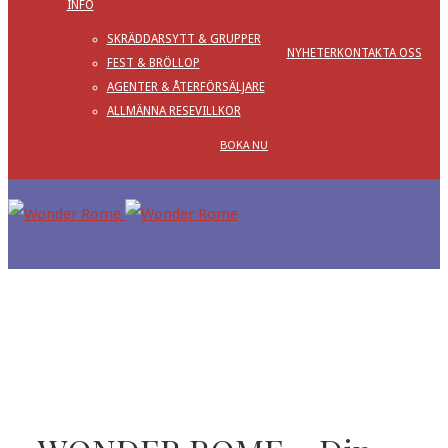
INFO
SKRÄDDARSYTT & GRUPPER
NYHETER
KONTAKTA OSS
FEST & BRÖLLOP
AGENTER & ÅTERFÖRSÄLJARE
ALLMÄNNA RESEVILLKOR
BOKA NU
Om oss