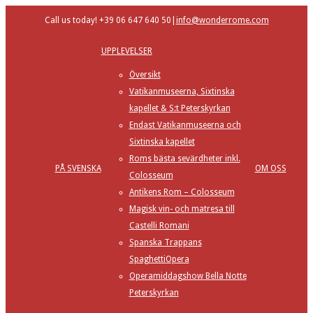
Call us today! +39 06 647 640 50
|
info@wonderrome.com
UPPLEVELSER
Översikt
Vatikanmuseerna, Sixtinska
kapellet & S:t Peterskyrkan
Endast Vatikanmuseerna och
Sixtinska kapellet
Roms bästa sevärdheter inkl.
PÅ SVENSKA
OM OSS
Colosseum
Antikens Rom – Colosseum
Magisk vin- och matresa till
Castelli Romani
Spanska Trappans
SpaghettiOpera
Operamiddagshow Bella Notte
Peterskyrkan